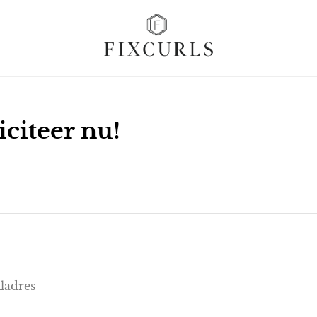
iciteer nu!
iladres